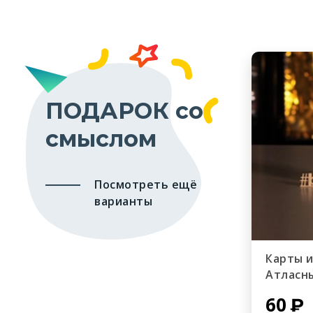
ПОДАРОК со
смыслом
Посмотреть ещё
варианты
Карты 
Атласн
60