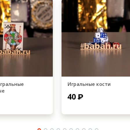
игральные
Игральные кости
ые
40