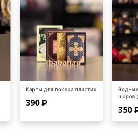
Карты для покера пластик
Водные
шаров 
390
350