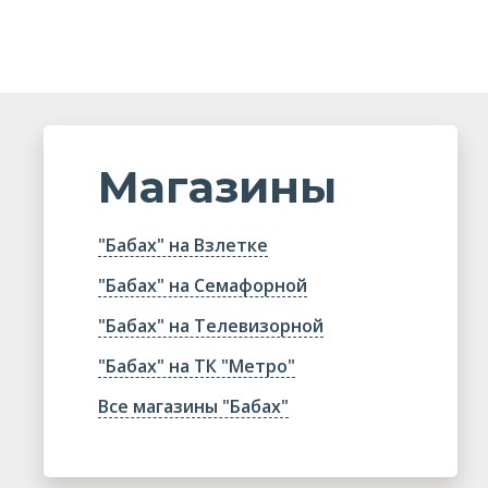
Магазины
"Бабах" на Взлетке
"Бабах" на Семафорной
"Бабах" на Телевизорной
"Бабах" на ТК "Метро"
Все магазины "Бабах"