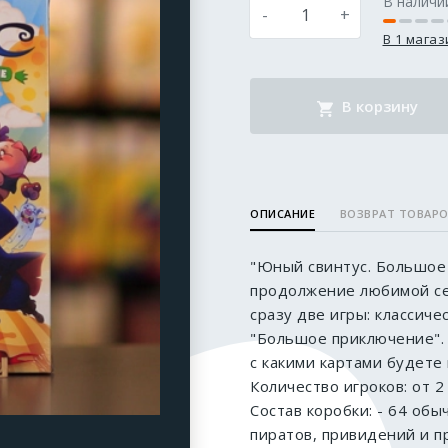
В наличи
-
+
В 1 мага
В корзину
ОПИСАНИЕ
ВОЗВРАТ ТОВАР
"Юный свинтус. Большое
продолжение любимой се
сразу две игры: классиче
"Большое приключение". 
с какими картами будете 
Количество игроков: от 2
Состав коробки: - 64 обыч
пиратов, привидений и п