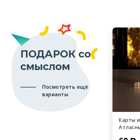
ПОДАРОК со
смыслом
Посмотреть ещё
варианты
Карты 
Атласн