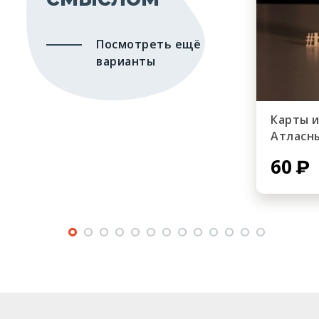
Посмотреть ещё
варианты
Карты 
Атласн
60