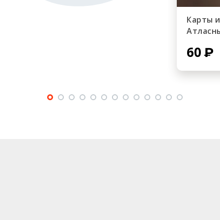
Карты 
Атласн
60