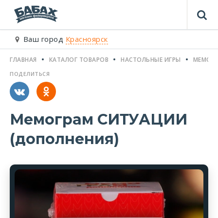
Ваш город
Красноярск
ГЛАВНАЯ
КАТАЛОГ ТОВАРОВ
НАСТОЛЬНЫЕ ИГРЫ
МЕМОГР
ПОДЕЛИТЬСЯ
Мемограм СИТУАЦИИ
(дополнения)