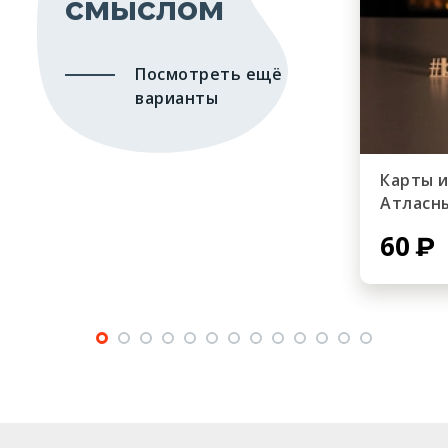
смыслом
Посмотреть ещё
варианты
Карты 
Атласн
60