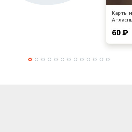
Карты 
Атласн
60