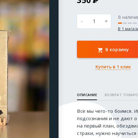
350
В наличи
-
+
В 1 мага
В корзину
Купить в 1 клик
ОПИСАНИЕ
ВОЗВРАТ ТОВАР
Все мы чего-то боимся. И
подсознания и не дают о 
на первый план, обездви
страхи, нужно научиться