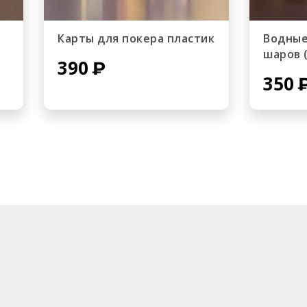
Карты для покера пластик
Водные
шаров 
390
350