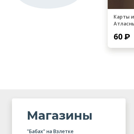
Карты 
Атласн
60
Магазины
"Бабах" на Взлетке