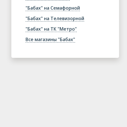
"Бабах" на Семафорной
"Бабах" на Телевизорной
"Бабах" на ТК "Метро"
Все магазины "Бабах"