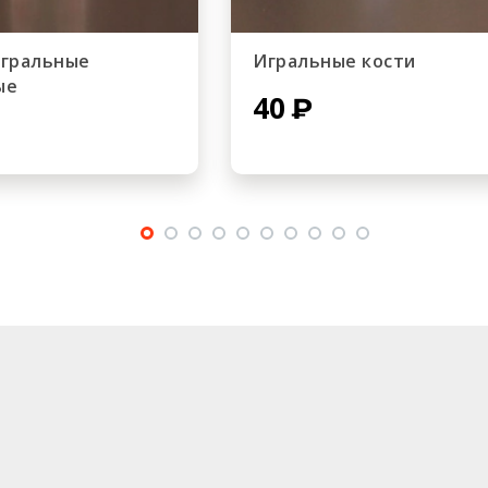
игральные
Игральные кости
ые
40