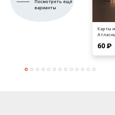
Посмотреть ещё
варианты
Карты 
Атласн
60