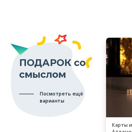
ПОДАРОК со
смыслом
Посмотреть ещё
варианты
Карты 
Атласн