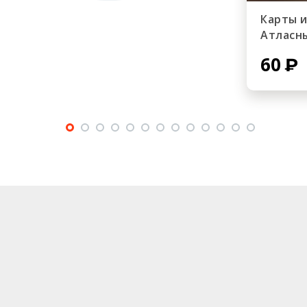
Карты 
Атласн
60