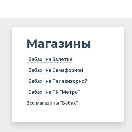
Магазины
"Бабах" на Взлетке
"Бабах" на Семафорной
"Бабах" на Телевизорной
"Бабах" на ТК "Метро"
Все магазины "Бабах"