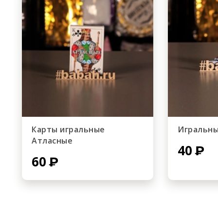
Карты игральные
Игральны
Атласные
40
60