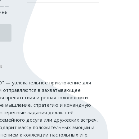
и
зине
ОВ
О" — увлекательное приключение для
ки отправляются в захватывающее
я препятствия и решая головоломки.
кое мышление, стратегию и командную
интересные задания делают её
емейного досуга или дружеских встреч.
подарит массу положительных эмоций и
нением к коллекции настольных игр.