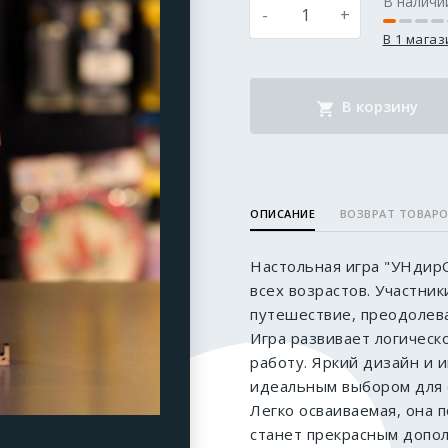
В наличи
-
+
В 1 мага
В корзину
ОПИСАНИЕ
ВОЗВРАТ ТОВАР
Настольная игра "УНдир
всех возрастов. Участни
путешествие, преодолева
Игра развивает логичес
работу. Яркий дизайн и 
идеальным выбором для с
Легко осваиваемая, она 
станет прекрасным допол