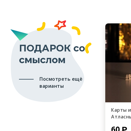
ПОДАРОК со
смыслом
Посмотреть ещё
варианты
Карты 
Атласн
60