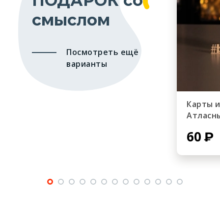
ПОДАРОК со
смыслом
Посмотреть ещё
варианты
Карты 
Атласн
60