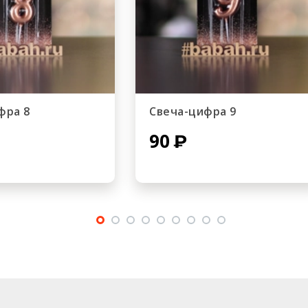
фра 8
Свеча-цифра 9
90