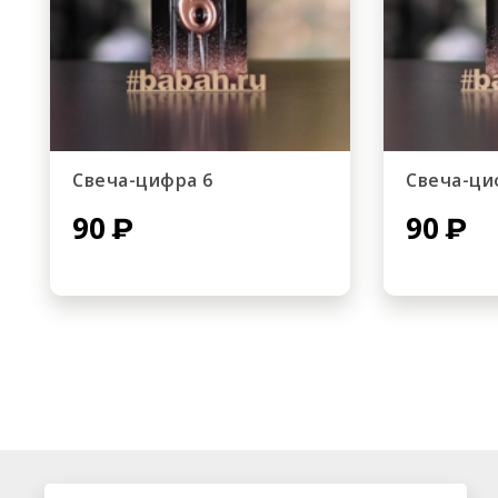
Свеча-цифра 6
Свеча-ци
90
90