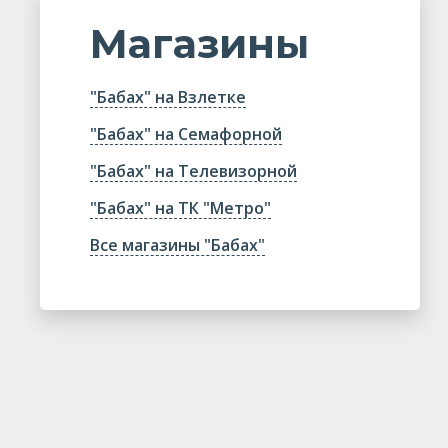
Магазины
"Бабах" на Взлетке
"Бабах" на Семафорной
"Бабах" на Телевизорной
"Бабах" на ТК "Метро"
Все магазины "Бабах"