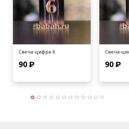
Свеча-цифра 6
Свеча-ци
90
90