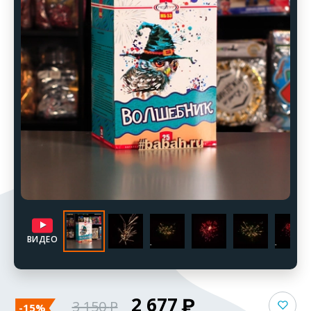
ВИДЕО
2 677
3 150
-15%