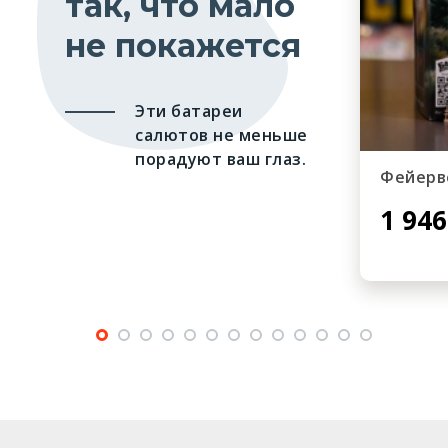
так, что мало
не покажется
Эти батареи
салютов не меньше
порадуют ваш глаз.
Фейерв
1 946