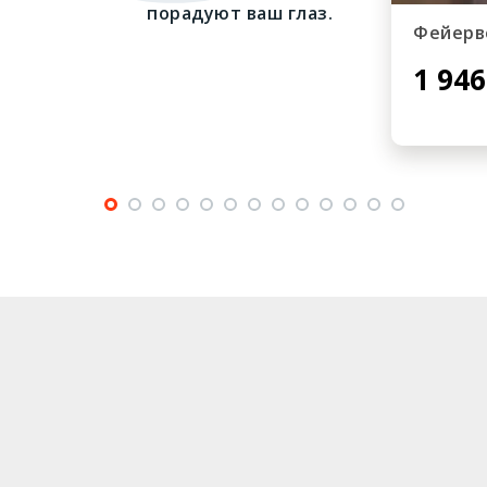
порадуют ваш глаз.
Фейерв
1 946