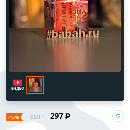
ВИДЕО
297
350
-15%